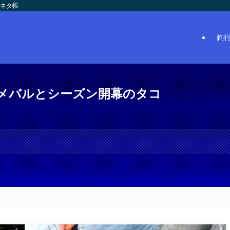
のネタ帳
釣
のメバルとシーズン開幕のタコ