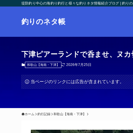
堤防釣り中心の海釣り釣行と様々な釣りネタ情報紹介ブログ | 釣り
釣りのネタ帳
下津ピアーランドで呑ませ、ヌカ
2026年7月25日
和歌山【海南・下津】
当ページのリンクには広告が含まれています。
ホーム
釣行記録
和歌山【海南・下津】