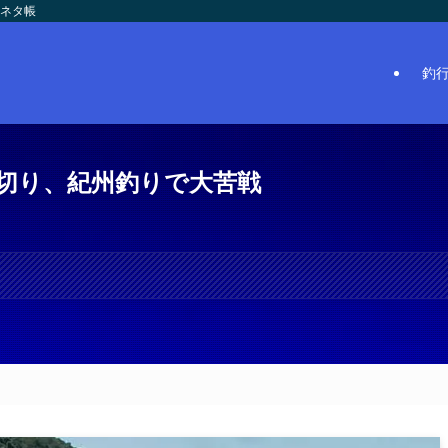
のネタ帳
釣
切り、紀州釣りで大苦戦