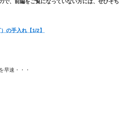
ので、前編をご覧になっていない方には、ぜひそち
）の手入れ【1/2】
を早速・・・