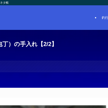
のネタ帳
釣
丁）の手入れ【2/2】