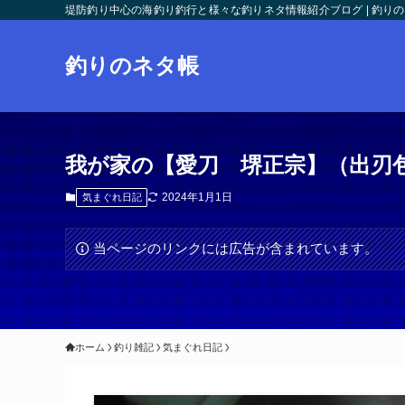
堤防釣り中心の海釣り釣行と様々な釣りネタ情報紹介ブログ | 釣り
釣りのネタ帳
我が家の【愛刀 堺正宗】（出刃包
2024年1月1日
気まぐれ日記
当ページのリンクには広告が含まれています。
ホーム
釣り雑記
気まぐれ日記