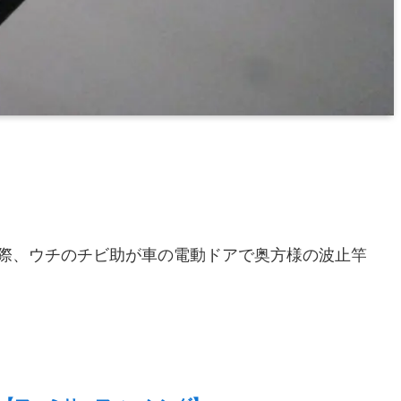
際、ウチのチビ助が車の電動ドアで奥方様の波止竿