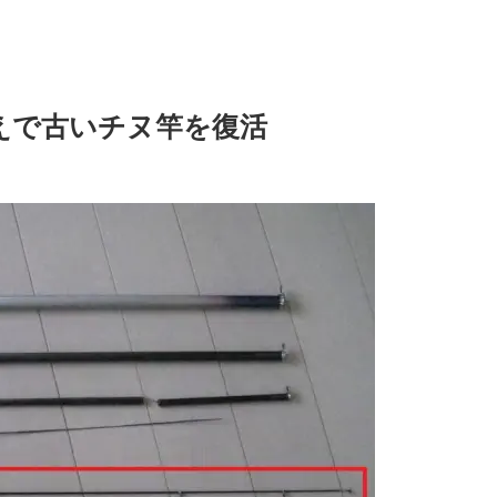
えで古いチヌ竿を復活