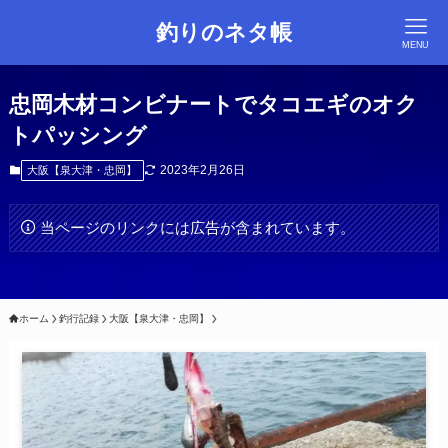
釣りのネタ帳
MENU
忠岡木材コンビナートでタコエギのオク
トパッシング
2023年2月26日
大阪【泉大津・忠岡】
当ページのリンクには広告が含まれています。
ホーム
釣行記録
大阪【泉大津・忠岡】